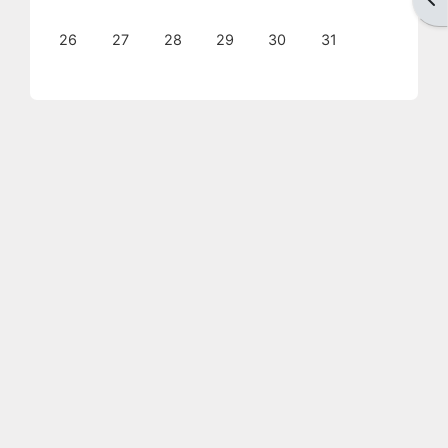
Em Andamento
Sem eventos, segunda-feira, 26 janeiro
Sem eventos, terça-feira, 27 janeiro
Sem eventos, quarta-feira, 28 janeiro
Sem eventos, quinta-feira, 29 janei
Sem eventos, sexta-feira, 3
Sem eventos, sábado
26
27
28
29
30
31
Encerrados
Espaço das Superintendências
Trilhas de Aprendizagem
Ações Extracurriculares
Palestras
Próximas
Realizadas