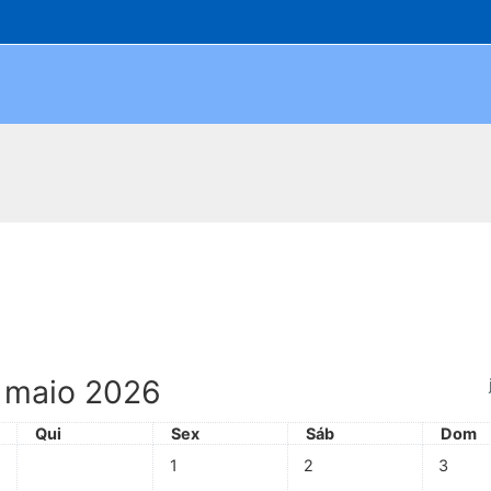
maio 2026
Quinta-feira
Sexta-feira
Sábado
Domin
Qui
Sex
Sáb
Dom
Sem eventos, sexta-feira, 1 maio
Sem eventos, sábado, 2 m
Sem eve
1
2
3