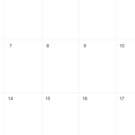
arta-feira, 6 maio
Sem eventos, quinta-feira, 7 maio
Sem eventos, sexta-feira, 8 maio
Sem eventos, sábado, 9 m
Sem eve
7
8
9
10
arta-feira, 13 maio
Sem eventos, quinta-feira, 14 maio
Sem eventos, sexta-feira, 15 maio
Sem eventos, sábado, 16 
Sem eve
14
15
16
17