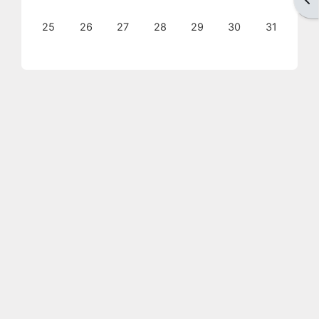
Em Andamento
Sem eventos, segunda-feira, 25 maio
Sem eventos, terça-feira, 26 maio
Sem eventos, quarta-feira, 27 maio
Sem eventos, quinta-feira, 28 maio
Sem eventos, sexta-feira, 
Sem eventos, sábad
Sem eventos
25
26
27
28
29
30
31
Encerrados
Espaço das Superintendências
Trilhas de Aprendizagem
Ações Extracurriculares
Palestras
Próximas
Realizadas