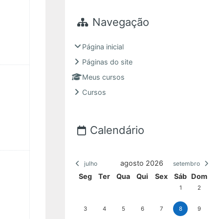
Navegação
Página inicial
Páginas do site
aio
ntos, domingo, 10 maio
Meus cursos
Cursos
Calendário
maio
ntos, domingo, 17 maio
agosto 2026
julho
setembro
Segunda-feira
Terça-feira
Quarta-feira
Quinta-feira
Sexta-feira
Sábado
Doming
Seg
Ter
Qua
Qui
Sex
Sáb
Dom
Sem eventos, sáb
Sem event
1
2
Sem eventos, segunda-feira, 3 agosto
Sem eventos, terça-feira, 4 agosto
Sem eventos, quarta-feira, 5 agosto
Sem eventos, quinta-feira, 6 a
Sem eventos, sexta-feir
Sem eventos, sáb
Sem event
3
4
5
6
7
8
9