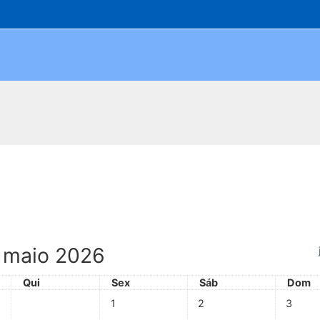
maio 2026
Quinta-feira
Sexta-feira
Sábado
Domin
Qui
Sex
Sáb
Dom
Sem eventos, sexta-feira, 1 maio
Sem eventos, sábado, 2 m
Sem eve
1
2
3