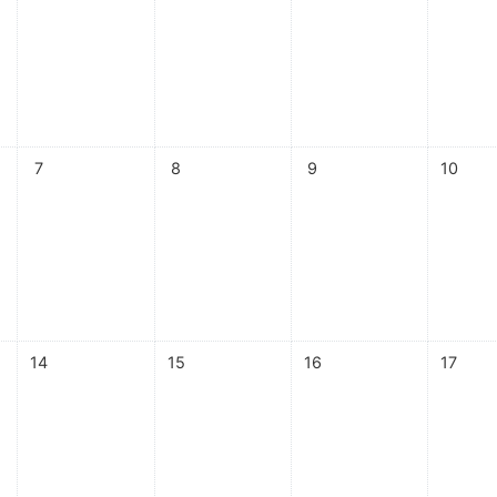
arta-feira, 6 maio
Sem eventos, quinta-feira, 7 maio
Sem eventos, sexta-feira, 8 maio
Sem eventos, sábado, 9 m
Sem eve
7
8
9
10
arta-feira, 13 maio
Sem eventos, quinta-feira, 14 maio
Sem eventos, sexta-feira, 15 maio
Sem eventos, sábado, 16 
Sem eve
14
15
16
17