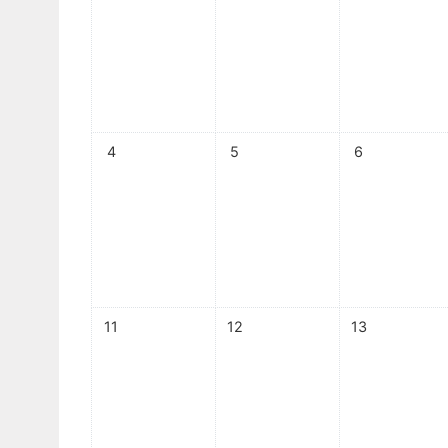
Em Andamento
Encerrados
Sem eventos, segunda-feira, 4 maio
Sem eventos, terça-feira, 5 maio
Sem eventos, qu
4
5
6
Espaço das Superintendências
Trilhas de Aprendizagem
Ações Extracurriculares
Palestras
Sem eventos, segunda-feira, 11 maio
Sem eventos, terça-feira, 12 maio
Sem eventos, qu
11
12
13
Próximas
Realizadas