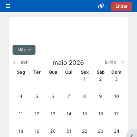
Ir para o conteúdo principal
Entrar
Painel lateral
Acesso rápido
Cursos EaD
Mês
Inscrições Abertas
maio 2026
←
abril
junho
→
Em Andamento
Segunda-feira
Terça-feira
Quarta-feira
Quinta-feira
Sexta-feira
Sábado
Domingo
Seg
Ter
Qua
Qui
Sex
Sáb
Dom
Sem eventos, sexta-feira, 1
Sem eventos, sábad
Sem eventos
1
2
3
Próximas Ofertas
Sem eventos, segunda-feira, 4 maio
Sem eventos, terça-feira, 5 maio
Sem eventos, quarta-feira, 6 maio
Sem eventos, quinta-feira, 7 maio
Sem eventos, sexta-feira, 
Sem eventos, sábad
Sem eventos
4
5
6
7
8
9
10
Encerrados
Sem eventos, segunda-feira, 11 maio
Sem eventos, terça-feira, 12 maio
Sem eventos, quarta-feira, 13 maio
Sem eventos, quinta-feira, 14 maio
Sem eventos, sexta-feira, 
Sem eventos, sábad
Sem eventos
11
12
13
14
15
16
17
Cursos Presenciais
Sem eventos, segunda-feira, 18 maio
Sem eventos, terça-feira, 19 maio
Sem eventos, quarta-feira, 20 maio
Sem eventos, quinta-feira, 21 maio
Sem eventos, sexta-feira, 
Sem eventos, sábad
Sem eventos
18
19
20
21
22
23
24
Abr