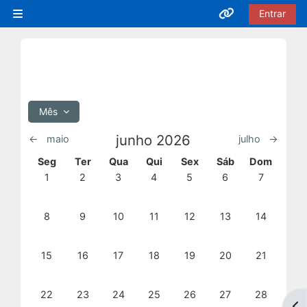
Ir para o conteúdo principal
Entrar
Painel lateral
Acesso rápido
Cursos EaD
Mês
Inscrições Abertas
junho 2026
←
maio
julho
→
Em Andamento
Segunda-feira
Terça-feira
Quarta-feira
Quinta-feira
Sexta-feira
Sábado
Domingo
Seg
Ter
Qua
Qui
Sex
Sáb
Dom
Sem eventos, segunda-feira, 1 junho
Sem eventos, terça-feira, 2 junho
Sem eventos, quarta-feira, 3 junho
Sem eventos, quinta-feira, 4 junho
Sem eventos, sexta-feira, 5
Sem eventos, sábad
Sem eventos
1
2
3
4
5
6
7
Próximas Ofertas
Sem eventos, segunda-feira, 8 junho
Sem eventos, terça-feira, 9 junho
Sem eventos, quarta-feira, 10 junho
Sem eventos, quinta-feira, 11 junho
Sem eventos, sexta-feira, 1
Sem eventos, sábad
Sem eventos
8
9
10
11
12
13
14
Encerrados
Sem eventos, segunda-feira, 15 junho
Sem eventos, terça-feira, 16 junho
Sem eventos, quarta-feira, 17 junho
Sem eventos, quinta-feira, 18 junho
Sem eventos, sexta-feira, 1
Sem eventos, sábad
Sem eventos
15
16
17
18
19
20
21
Cursos Presenciais
Sem eventos, segunda-feira, 22 junho
Sem eventos, terça-feira, 23 junho
Sem eventos, quarta-feira, 24 junho
Sem eventos, quinta-feira, 25 junh
Sem eventos, sexta-feira, 2
Sem eventos, sábad
Sem eventos
22
23
24
25
26
27
28
Abr