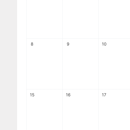
Em Andamento
Encerrados
Sem eventos, segunda-feira, 8 junho
Sem eventos, terça-feira, 9 junho
Sem eventos, qu
8
9
10
Espaço das Superintendências
Trilhas de Aprendizagem
Ações Extracurriculares
Palestras
Sem eventos, segunda-feira, 15 junho
Sem eventos, terça-feira, 16 junh
Sem eventos, qu
15
16
17
Próximas
Realizadas