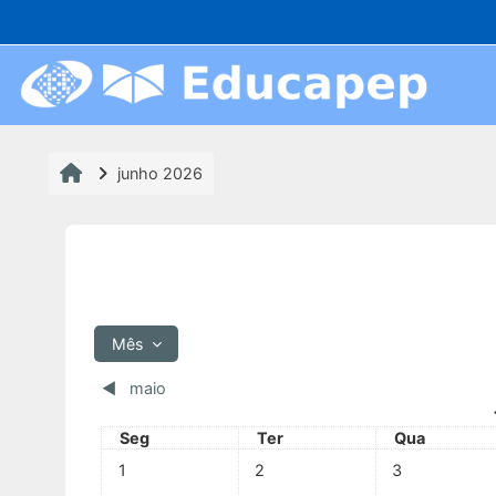
Ir para o conteúdo principal
Acesso rápido
Cursos EaD
junho 2026
Inscrições Abertas
Em Andamento
Próximas Ofertas
Mês
Encerrados
◀︎
maio
Segunda-feira
Terça-feira
Quarta-feira
Seg
Ter
Qua
Sem eventos, segunda-feira, 1 junho
Sem eventos, terça-feira, 2 junho
Sem eventos, qu
Cursos Presenciais
1
2
3