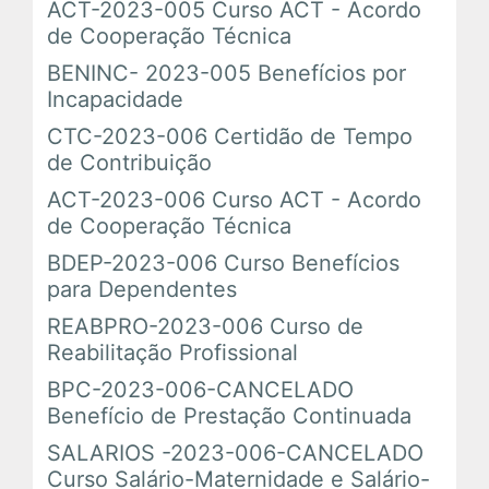
ACT-2023-005 Curso ACT - Acordo
Em Andamento
de Cooperação Técnica
BENINC- 2023-005 Benefícios por
Encerrados
Incapacidade
CTC-2023-006 Certidão de Tempo
de Contribuição
Espaço das Superintendências
ACT-2023-006 Curso ACT - Acordo
de Cooperação Técnica
Trilhas de Aprendizagem
BDEP-2023-006 Curso Benefícios
para Dependentes
Ações Extracurriculares
REABPRO-2023-006 Curso de
Palestras
Reabilitação Profissional
BPC-2023-006-CANCELADO
Próximas
Benefício de Prestação Continuada
SALARIOS -2023-006-CANCELADO
Realizadas
Curso Salário-Maternidade e Salário-