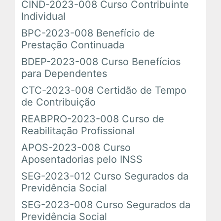
CIND-2023-008 Curso Contribuinte
Em Andamento
Individual
BPC-2023-008 Benefício de
Encerrados
Prestação Continuada
BDEP-2023-008 Curso Benefícios
para Dependentes
Espaço das Superintendências
CTC-2023-008 Certidão de Tempo
de Contribuição
Trilhas de Aprendizagem
REABPRO-2023-008 Curso de
Reabilitação Profissional
Ações Extracurriculares
APOS-2023-008 Curso
Palestras
Aposentadorias pelo INSS
SEG-2023-012 Curso Segurados da
Próximas
Previdência Social
SEG-2023-008 Curso Segurados da
Realizadas
Previdência Social