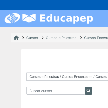
Ir para o conteúdo principal
Acesso rápido
Cursos EaD
Cursos
Cursos e Palestras
Cursos Encer
Inscrições Abertas
Em Andamento
Próximas Ofertas
Categorias de Cursos
Encerrados
Buscar cursos
Buscar curs
Cursos Presenciais