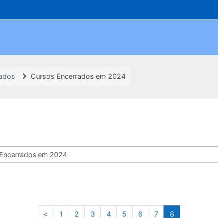
rados
Cursos Encerrados em 2024
os
Página anterior
Página 1
Página 2
Página 3
Página 4
Página 5
Página 6
Página 7
Página 8
«
1
2
3
4
5
6
7
8