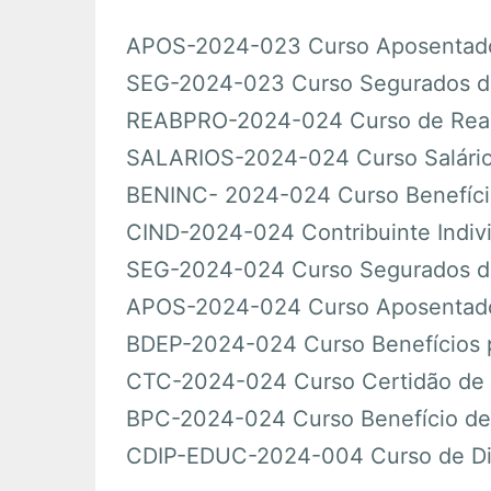
Em Andamento
APOS-2024-023 Curso Aposentado
SEG-2024-023 Curso Segurados da
Encerrados
REABPRO-2024-024 Curso de Reabil
SALARIOS-2024-024 Curso Salário-
Espaço das Superintendências
BENINC- 2024-024 Curso Benefíci
CIND-2024-024 Contribuinte Indiv
Trilhas de Aprendizagem
SEG-2024-024 Curso Segurados da
Ações Extracurriculares
APOS-2024-024 Curso Aposentado
BDEP-2024-024 Curso Benefícios 
Palestras
CTC-2024-024 Curso Certidão de 
Próximas
BPC-2024-024 Curso Benefício de
CDIP-EDUC-2024-004 Curso de Diss
Realizadas