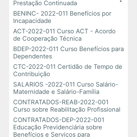
Prestação Continuada
Em Andamento
BENINC- 2022-011 Benefícios por
Incapacidade
Encerrados
ACT-2022-011 Curso ACT - Acordo
de Cooperação Técnica
Espaço das Superintendências
BDEP-2022-011 Curso Benefícios para
Dependentes
Trilhas de Aprendizagem
CTC-2022-011 Certidão de Tempo de
Contribuição
Ações Extracurriculares
SALARIOS -2022-011 Curso Salário-
Maternidade e Salário-Família
Palestras
CONTRATADOS-REAB-2022-001
Curso sobre Reabilitação Profissional
Próximas
CONTRATADOS-DEP-2022-001
Educação Previdenciária sobre
Realizadas
Benefícios e Serviços para