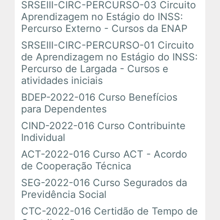
SRSEIII-CIRC-PERCURSO-03 Circuito
Em Andamento
Aprendizagem no Estágio do INSS:
Percurso Externo - Cursos da ENAP
Encerrados
SRSEIII-CIRC-PERCURSO-01 Circuito
de Aprendizagem no Estágio do INSS:
Percurso de Largada - Cursos e
Espaço das Superintendências
atividades iniciais
BDEP-2022-016 Curso Benefícios
Trilhas de Aprendizagem
para Dependentes
CIND-2022-016 Curso Contribuinte
Ações Extracurriculares
Individual
ACT-2022-016 Curso ACT - Acordo
Palestras
de Cooperação Técnica
Próximas
SEG-2022-016 Curso Segurados da
Previdência Social
Realizadas
CTC-2022-016 Certidão de Tempo de