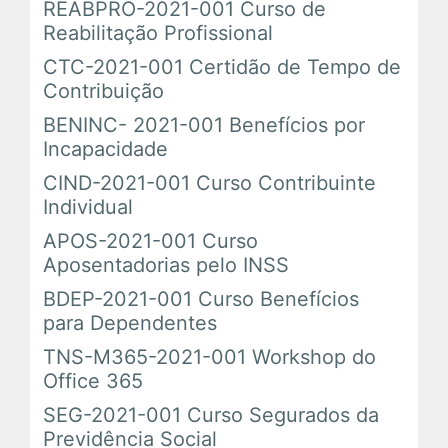
REABPRO-2021-001 Curso de
Em Andamento
Reabilitação Profissional
CTC-2021-001 Certidão de Tempo de
Encerrados
Contribuição
BENINC- 2021-001 Benefícios por
Incapacidade
Espaço das Superintendências
CIND-2021-001 Curso Contribuinte
Individual
Trilhas de Aprendizagem
APOS-2021-001 Curso
Aposentadorias pelo INSS
Ações Extracurriculares
BDEP-2021-001 Curso Benefícios
Palestras
para Dependentes
TNS-M365-2021-001 Workshop do
Próximas
Office 365
SEG-2021-001 Curso Segurados da
Realizadas
Previdência Social