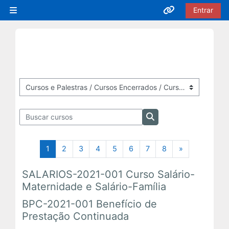
Ir para o conteúdo principal
Entrar
Painel lateral
Acesso rápido
Cursos EaD
Inscrições Abertas
Categorias de Cursos
Buscar cursos
Em Andamento
Buscar cursos
Próximas Ofertas
Página 1
Página 2
Página 3
Página 4
Página 5
Página 6
Página 7
Página 8
Próxima pági
1
2
3
4
5
6
7
8
»
SALARIOS-2021-001 Curso Salário-
Encerrados
Maternidade e Salário-Família
BPC-2021-001 Benefício de
Prestação Continuada
Cursos Presenciais