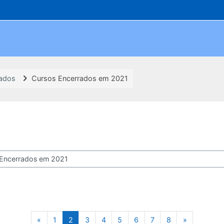
rados
Cursos Encerrados em 2021
os
Página anterior
Página 1
Página 2
Página 3
Página 4
Página 5
Página 6
Página 7
Página 8
Próxima pá
«
1
2
3
4
5
6
7
8
»