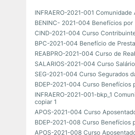
Em Andamento
INFRAERO-2021-001 Comunidade AC
BENINC- 2021-004 Benefícios por 
Encerrados
CIND-2021-004 Curso Contribuinte 
BPC-2021-004 Benefício de Prest
Espaço das Superintendências
REABPRO-2021-004 Curso de Reabil
SALARIOS-2021-004 Curso Salário-
Trilhas de Aprendizagem
SEG-2021-004 Curso Segurados da 
Ações Extracurriculares
BDEP-2021-004 Curso Benefícios 
INFRAERO-2021-001-bkp_1 Comunid
Palestras
copiar 1
Próximas
APOS-2021-004 Curso Aposentador
BDEP-2021-008 Curso Benefícios 
Realizadas
APOS-2021-008 Curso Aposentador