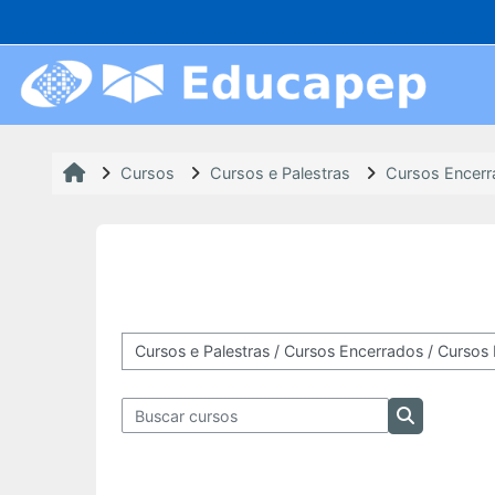
Ir para o conteúdo principal
Acesso rápido
Cursos EaD
Cursos
Cursos e Palestras
Cursos Encer
Inscrições Abertas
Em Andamento
Próximas Ofertas
Categorias de Cursos
Encerrados
Buscar cursos
Buscar curs
Cursos Presenciais