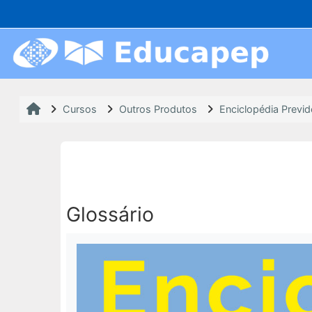
Ir para o conteúdo principal
Cursos
Outros Produtos
Enciclopédia Previd
Glossário
Condições de conclusão