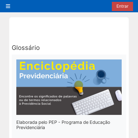
Ir para o conteúdo principal
Entrar
Painel lateral
Glossário
Condições de conclusão
Elaborada pelo PEP - Programa de Educação
Previdenciária