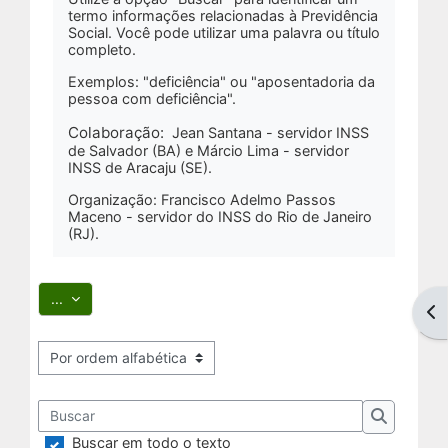
termo informações relacionadas à Previdência
Social. Você pode utilizar uma palavra ou título
completo.
Exemplos: "deficiência" ou "aposentadoria da
pessoa com deficiência".
Colaboração:
Jean Santana - servidor INSS
de Salvador (BA) e Márcio Lima - servidor
INSS de Aracaju (SE).
Organização: Francisco Adelmo Passos
Maceno - servidor do INSS do Rio de Janeiro
(RJ).
Exportar itens
...
Abr
Navegar usando este índice
Buscar
Buscar
Buscar em todo o texto