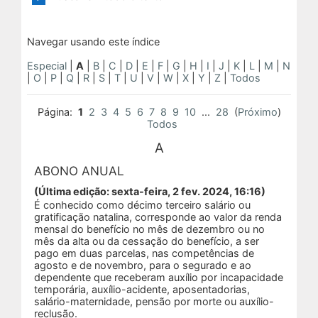
Navegar usando este índice
Especial
|
A
|
B
|
C
|
D
|
E
|
F
|
G
|
H
|
I
|
J
|
K
|
L
|
M
|
N
|
O
|
P
|
Q
|
R
|
S
|
T
|
U
|
V
|
W
|
X
|
Y
|
Z
|
Todos
Página:
1
2
3
4
5
6
7
8
9
10
...
28
(
Próximo
)
Todos
A
ABONO ANUAL
(Última edição: sexta-feira, 2 fev. 2024, 16:16)
É conhecido como décimo terceiro salário ou
gratificação natalina, corresponde ao valor da renda
mensal do benefício no mês de dezembro ou no
mês da alta ou da cessação do benefício, a ser
pago em duas parcelas, nas competências de
agosto e de novembro, para o segurado e ao
dependente que receberam auxílio por incapacidade
temporária, auxílio-acidente, aposentadorias,
salário-maternidade, pensão por morte ou auxílio-
reclusão.