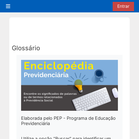
Ir para o conteúdo principal
Entrar
Painel lateral
Glossário
Condições de conclusão
Elaborada pelo PEP - Programa de Educação
Previdenciária
Utilize a opção
"Buscar"
para identificar um