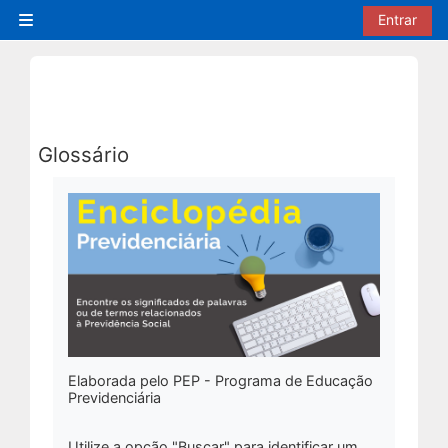
Ir para o conteúdo principal
Entrar
Painel lateral
Glossário
Condições de conclusão
Elaborada pelo PEP - Programa de Educação
Previdenciária
Utilize a opção
"Buscar"
para identificar um