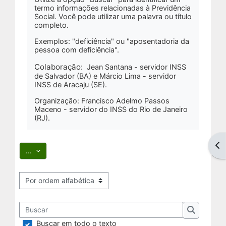
termo informações relacionadas à Previdência
Social. Você pode utilizar uma palavra ou título
completo.
Exemplos: "deficiência" ou "aposentadoria da
pessoa com deficiência".
Colaboração:
Jean Santana - servidor INSS
de Salvador (BA) e Márcio Lima - servidor
INSS de Aracaju (SE).
Organização: Francisco Adelmo Passos
Maceno - servidor do INSS do Rio de Janeiro
(RJ).
Abr
Exportar itens
...
Navegar usando este índice
Buscar
Buscar
Buscar em todo o texto