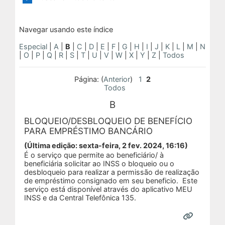
Navegar usando este índice
Especial
|
A
|
B
|
C
|
D
|
E
|
F
|
G
|
H
|
I
|
J
|
K
|
L
|
M
|
N
|
O
|
P
|
Q
|
R
|
S
|
T
|
U
|
V
|
W
|
X
|
Y
|
Z
|
Todos
Página: (
Anterior
)
1
2
Todos
B
BLOQUEIO/DESBLOQUEIO DE BENEFÍCIO
PARA EMPRÉSTIMO BANCÁRIO
(Última edição: sexta-feira, 2 fev. 2024, 16:16)
É o serviço que permite ao beneficiário/ à
beneficiária solicitar ao INSS o bloqueio ou o
desbloqueio para realizar a permissão de realização
de empréstimo consignado em seu beneficio. Este
serviço está disponível através do aplicativo MEU
INSS e da Central Telefônica 135.