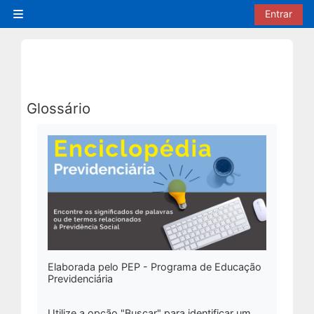
Ir para o conteúdo principal
Entrar
Painel lateral
Glossário
Condições de conclusão
Elaborada pelo PEP - Programa de Educação
Previdenciária
Utilize a opção
"Buscar"
para identificar um