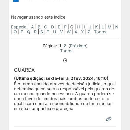
Navegar usando este índice
Especial
|
A
|
B
|
C
|
D
|
E
|
F
|
G
|
H
|
I
|
J
|
K
|
L
|
M
|
N
|
O
|
P
|
Q
|
R
|
S
|
T
|
U
|
V
|
W
|
X
|
Y
|
Z
|
Todos
Página:
1
2
(
Próximo
)
Todos
G
GUARDA
(Última edição: sexta-feira, 2 fev. 2024, 16:16)
É o termo emitido através de decisão judicial, o qual
determina quem será o responsável pela guarda de
um menor, quando necessário. A guarda poderá se
dar a favor de um dos pais, ambos ou terceiro, o
qual ficará com a responsabilidade de ter o menor
em sua companhia e proteção.