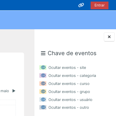
Entrar
Blocos
Chave de eventos
Ocultar eventos - site
Ocultar eventos - categoria
Ocultar eventos - curso
maio
▶︎
Ocultar eventos - grupo
Ocultar eventos - usuário
go
Ocultar eventos - outro
il
tos, domingo, 6 abril