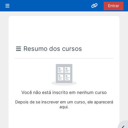
Ir para o conteúdo principal
Entrar
Painel lateral
Acesso rápido
Cursos EaD
Blocos
Inscrições Abertas
Resumo dos cursos
Em Andamento
Próximas Ofertas
Você não está inscrito em nenhum curso
Encerrados
Depois de se inscrever em um curso, ele aparecerá
aqui.
Cursos Presenciais
Abr