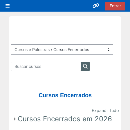
Ir para o conteúdo principal
Entrar
Painel lateral
Acesso rápido
Cursos EaD
Inscrições Abertas
Categorias de Cursos
Buscar cursos
Em Andamento
Buscar cursos
Próximas Ofertas
Cursos Encerrados
Encerrados
Expandir tudo
Cursos Encerrados em 2026
Cursos Presenciais