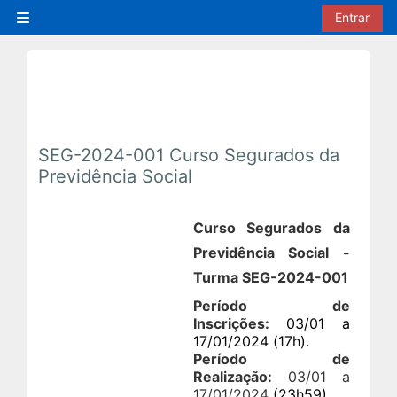
Ir para o conteúdo principal
Entrar
Painel lateral
SEG-2024-001 Curso Segurados da
Previdência Social
Curso Segurados da
Previdência Social -
Turma SEG-2024-001
Período de
Inscrições:
03/01 a
17/01/2024 (17h).
Período de
Realização:
03/01 a
17/01/2024
(23h59).