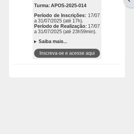
Turma: APOS-2025-014
Período de Inscrições:
17/07
a 31/07/2025
(até 17h).
Período de Realização:
17/07
a 31/07/2025
(até 23h59min).
Saiba mais...
Inscreva-se e acesse aqui