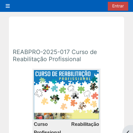
Ir para o conteúdo principal
Entrar
Painel lateral
REABPRO-2025-017 Curso de
Reabilitação Profissional
Curso
Reabilitação
Profissional
Abr