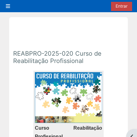
Ir para o conteúdo principal
Entrar
Painel lateral
REABPRO-2025-020 Curso de
Reabilitação Profissional
Curso
Reabilitação
Profissional
Abr