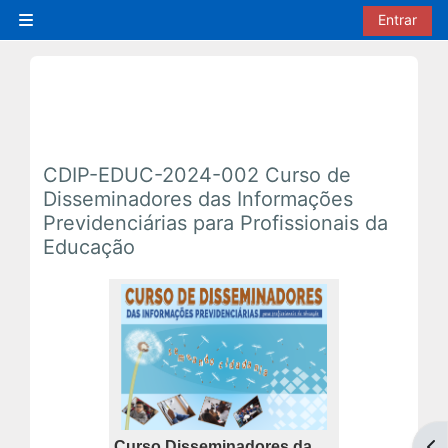
Ir para o conteúdo principal
Entrar
Painel lateral
CDIP-EDUC-2024-002 Curso de
Disseminadores das Informações
Previdenciárias para Profissionais da
Educação
Curso Disseminadores da
Abr