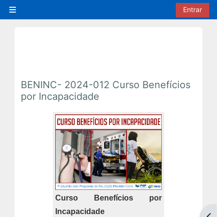
Ir para o conteúdo principal
Entrar
Painel lateral
BENINC- 2024-012 Curso Benefícios
por Incapacidade
Curso Benefícios por
Incapacidade
Abr