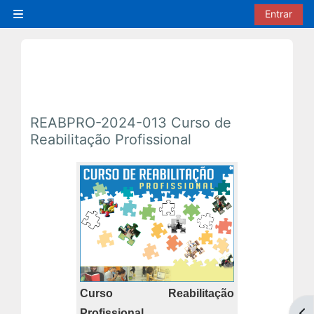
Ir para o conteúdo principal
Entrar
Painel lateral
REABPRO-2024-013 Curso de
Reabilitação Profissional
Curso
Reabilitação
Profissional
Abr