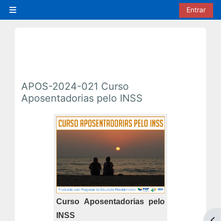
Ir para o conteúdo principal
Entrar
Painel lateral
APOS-2024-021 Curso
Aposentadorias pelo INSS
Curso Aposentadorias pelo
INSS
Abr