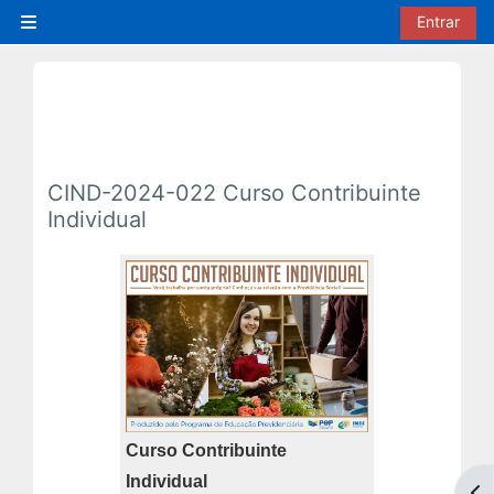
Ir para o conteúdo principal
Entrar
Painel lateral
CIND-2024-022 Curso Contribuinte
Individual
Curso Contribuinte
Individual
Abr