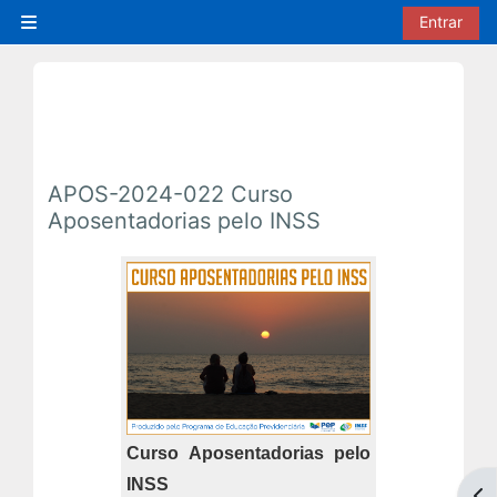
Ir para o conteúdo principal
Entrar
Painel lateral
APOS-2024-022 Curso
Aposentadorias pelo INSS
Curso Aposentadorias pelo
INSS
Abr