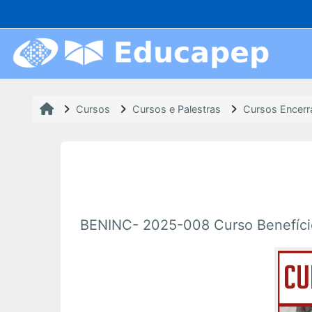
Ir para o conteúdo principal
Cursos
Cursos e Palestras
Cursos Encer
BENINC- 2025-008 Curso Benefíci