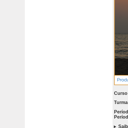
Curso
Turma
Períod
Períod
Saib