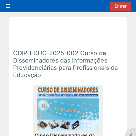
Ir para o conteúdo principal
Entrar
Painel lateral
CDIP-EDUC-2025-002 Curso de
Disseminadores das Informações
Previdenciárias para Profissionais da
Educação
Curso Disseminadores da
Abr