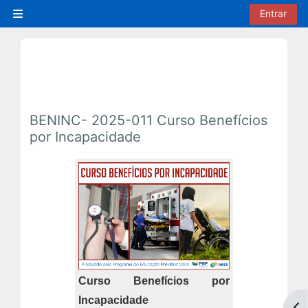
Ir para o conteúdo principal
Entrar
Painel lateral
BENINC- 2025-011 Curso Benefícios
por Incapacidade
Curso Benefícios por
Incapacidade
Abr