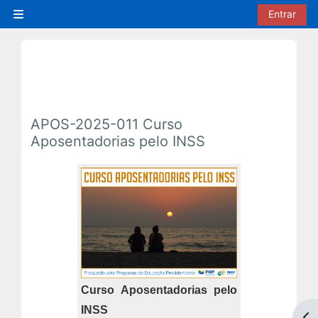
Ir para o conteúdo principal
Entrar
Painel lateral
APOS-2025-011 Curso
Aposentadorias pelo INSS
Curso Aposentadorias pelo
INSS
Abr