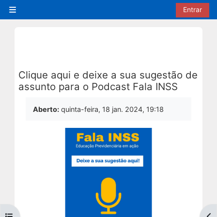
Ir para o conteúdo principal
Entrar
Painel lateral
Clique aqui e deixe a sua sugestão de
assunto para o Podcast Fala INSS
Condições de conclusão
Aberto:
quinta-feira, 18 jan. 2024, 19:18
Abrir índice do curso
Abr