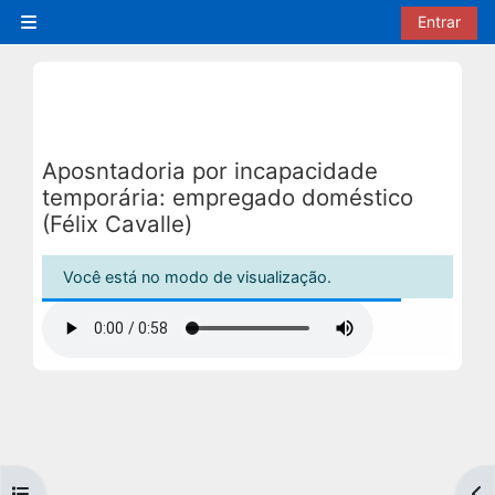
Ir para o conteúdo principal
Entrar
Painel lateral
Aposntadoria por incapacidade
temporária: empregado doméstico
(Félix Cavalle)
Condições de conclusão
Você está no modo de visualização.
Abrir índice do curso
Abr