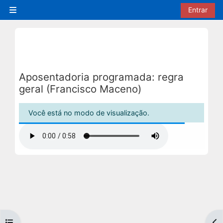
Ir para o conteúdo principal
Entrar
Painel lateral
Aposentadoria programada: regra
geral (Francisco Maceno)
Condições de conclusão
Você está no modo de visualização.
Abrir índice do curso
Abr