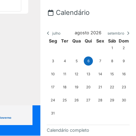
Calendário
agosto 2026
julho
setembro
Segunda-feira
Terça-feira
Quarta-feira
Quinta-feira
Sexta-feira
Sábado
Doming
Seg
Ter
Qua
Qui
Sex
Sáb
Dom
Sem eventos, sáb
Sem event
1
2
Sem eventos, segunda-feira, 3 agosto
Sem eventos, terça-feira, 4 agosto
Sem eventos, quarta-feira, 5 agosto
Sem eventos, quinta-feira, 6 a
Sem eventos, sexta-feir
Sem eventos, sáb
Sem event
3
4
5
6
7
8
9
Sem eventos, segunda-feira, 10 agosto
Sem eventos, terça-feira, 11 agosto
Sem eventos, quarta-feira, 12 agosto
Sem eventos, quinta-feira, 13 
Sem eventos, sexta-feir
Sem eventos, sáb
Sem event
10
11
12
13
14
15
16
Sem eventos, segunda-feira, 17 agosto
Sem eventos, terça-feira, 18 agosto
Sem eventos, quarta-feira, 19 agosto
Sem eventos, quinta-feira, 20 
Sem eventos, sexta-feir
Sem eventos, sá
Sem event
17
18
19
20
21
22
23
Sem eventos, segunda-feira, 24 agosto
Sem eventos, terça-feira, 25 agosto
Sem eventos, quarta-feira, 26 agosto
Sem eventos, quinta-feira, 27 
Sem eventos, sexta-feir
Sem eventos, sá
Sem event
24
25
26
27
28
29
30
Sem eventos, segunda-feira, 31 agosto
31
Governo
Calendário completo