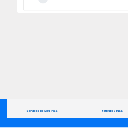
Em Andamento
Encerrados
Espaço das Superintendências
Trilhas de Aprendizagem
Ações Extracurriculares
Palestras
Próximas
Serviços do Meu INSS
YouTube / INSS
Realizadas