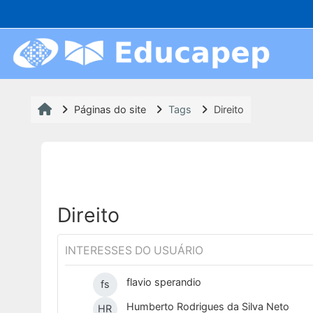
Ir para o conteúdo principal
Acesso rápido
Cursos EaD
Páginas do site
Tags
Direito
Inscrições Abertas
Em Andamento
Próximas Ofertas
Direito
Encerrados
INTERESSES DO USUÁRIO
flavio sperandio
fs
Cursos Presenciais
Humberto Rodrigues da Silva Neto
HR