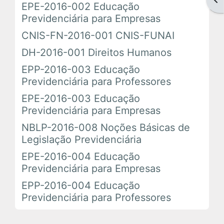
EPE-2016-002 Educação
Em Andamento
Previdenciária para Empresas
CNIS-FN-2016-001 CNIS-FUNAI
Encerrados
DH-2016-001 Direitos Humanos
EPP-2016-003 Educação
Espaço das Superintendências
Previdenciária para Professores
EPE-2016-003 Educação
Trilhas de Aprendizagem
Previdenciária para Empresas
NBLP-2016-008 Noções Básicas de
Ações Extracurriculares
Legislação Previdenciária
EPE-2016-004 Educação
Palestras
Previdenciária para Empresas
Próximas
EPP-2016-004 Educação
Previdenciária para Professores
Realizadas