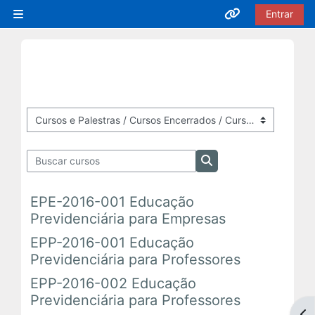
Ir para o conteúdo principal
Entrar
Painel lateral
Acesso rápido
Cursos EaD
Inscrições Abertas
Categorias de Cursos
Buscar cursos
Em Andamento
Buscar cursos
EPE-2016-001 Educação
Próximas Ofertas
Previdenciária para Empresas
EPP-2016-001 Educação
Encerrados
Previdenciária para Professores
EPP-2016-002 Educação
Cursos Presenciais
Previdenciária para Professores
Abr