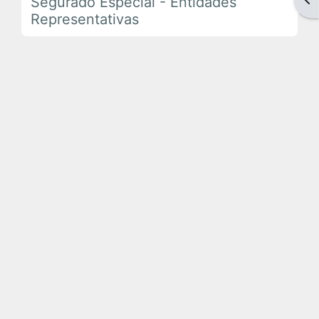
Segurado Especial - Entidades
Em Andamento
Representativas
Encerrados
Espaço das Superintendências
Trilhas de Aprendizagem
Ações Extracurriculares
Palestras
Próximas
Realizadas