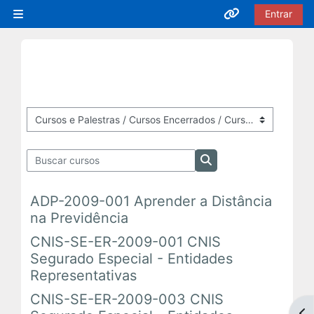
Ir para o conteúdo principal
Entrar
Painel lateral
Acesso rápido
Cursos EaD
Inscrições Abertas
Categorias de Cursos
Buscar cursos
Em Andamento
Buscar cursos
ADP-2009-001 Aprender a Distância
Próximas Ofertas
na Previdência
CNIS-SE-ER-2009-001 CNIS
Encerrados
Segurado Especial - Entidades
Representativas
Cursos Presenciais
CNIS-SE-ER-2009-003 CNIS
Abr