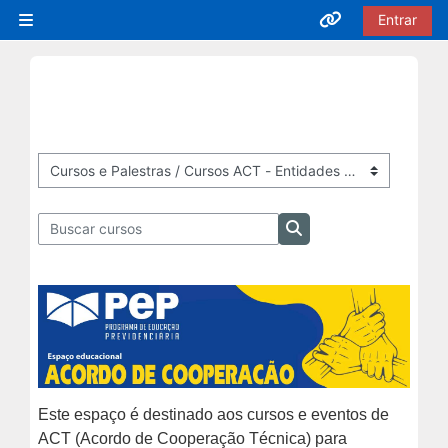
Ir para o conteúdo principal
Entrar
Painel lateral
Acesso rápido
Cursos EaD
Inscrições Abertas
Categorias de Cursos
Buscar cursos
Em Andamento
Buscar cursos
Próximas Ofertas
Encerrados
Este espaço é destinado aos cursos e eventos de
Cursos Presenciais
ACT (Acordo de Cooperação Técnica) para