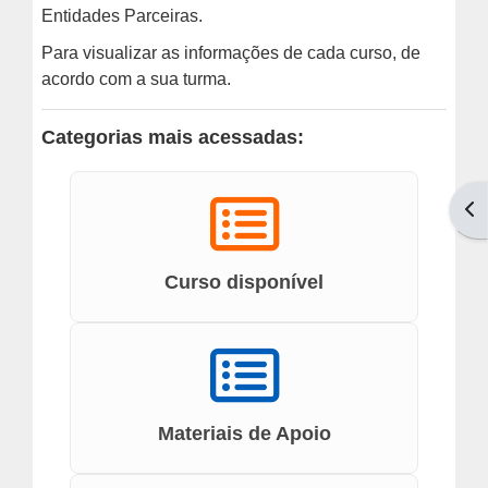
Entidades Parceiras.
Em Andamento
Para visualizar as informações de cada curso, de
acordo com a sua turma.
Encerrados
Categorias mais acessadas:
Espaço das Superintendências
Abr
Trilhas de Aprendizagem
Curso disponível
Ações Extracurriculares
Palestras
Próximas
Materiais de Apoio
Realizadas