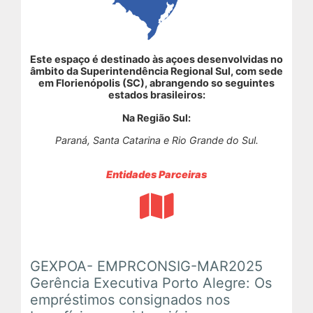
Em Andamento
Encerrados
Este espaço é destinado às açoes desenvolvidas no
âmbito da Superintendência Regional Sul, com sede
em Florienópolis (SC), abrangendo so seguintes
estados brasileiros:
Espaço das Superintendências
Na Região Sul:
Paraná, Santa Catarina e Rio Grande do Sul.
Trilhas de Aprendizagem
Entidades Parceiras
Ações Extracurriculares
Palestras
Próximas
GEXPOA- EMPRCONSIG-MAR2025
Gerência Executiva Porto Alegre: Os
Realizadas
empréstimos consignados nos