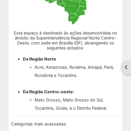
Em Andamento
Encerrados
Este espaço é destinado às ações desenvolvidas no
âmbito da Superintendência Regional Norte Centro-
Oeste, com sede em Brasília (DF), abrangendo os
Espaço das Superintendências
seguintes estados:
Da Região Norte
Trilhas de Aprendizagem
Acre, Amazonas, Roraima, Amapá, Pará,
Abr
Rondônia e Tocantins.
Ações Extracurriculares
Da Região Centro-oeste:
Palestras
Mato Grosso, Mato Grosso do Sul,
Próximas
Tocantins, Goiás; e o Distrito Federal.
Realizadas
Categorias mais acessadas: