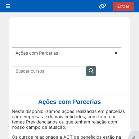
Ir para o conteúdo principal
Entrar
Painel lateral
Acesso rápido
Cursos EaD
Inscrições Abertas
Categorias de Cursos
Buscar cursos
Em Andamento
Buscar cursos
Próximas Ofertas
Ações com Parcerias
Encerrados
Neste disponibilizamos ações realizadas em parcerias
com empresas e demais entidades, com foco em
temas Previdenciários ou que tenham relação com
nosso campo de atuação.
Cursos Presenciais
Os cursos relacionaos a ACT de benefícios estão na
Abr