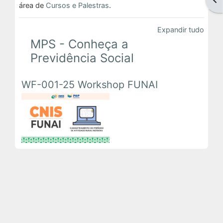
área de
Cursos e Palestras
.
Em Andamento
Expandir tudo
Encerrados
MPS - Conheça a
Previdência Social
Espaço das Superintendências
WF-001-25 Workshop FUNAI
Trilhas de Aprendizagem
Ações Extracurriculares
Palestras
Próximas
Realizadas