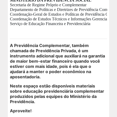
MINISTÉRIO DA PREVIDÊNCIA SOCIAL
Em Andamento
Secretaria de Regime Próprio e Complementar
Departamento de Políticas e Diretrizes de Previdência Compleme
Coordenação-Geral de Estudos e Políticas de Previdência Comp
Coordenação de Estudos Técnicos e Informações Gerenciais
Encerrados
Serviço de Educação Financeira e Previdenciária
Espaço das Superintendências
A Previdência Complementar, também
chamada de Previdência Privada, é um
Trilhas de Aprendizagem
instrumento adicional que auxiliará na garantia
de maior bem-estar financeiro quando você
estiver com mais idade, pois é ela que o
Ações Extracurriculares
ajudará a manter o poder econômico na
aposentadoria.
Palestras
Neste espaço estão disponíveis materiais
sobre educação previdenciária complementar
Próximas
produzidos pelas equipes do Ministério da
Previdência.
Realizadas
Aproveite!
-