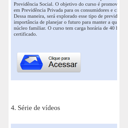
Previdência Social.
O objetivo do curso é
promover no
em Previdência Privada para os consumidores e cidadã
Dessa maneira, será explorado esse tipo de previdênci
importância de planejar o futuro para manter a qualida
núcleo familiar. O curso tem carga horária de
40
h, é g
certificado.
4.
Série de
vídeos